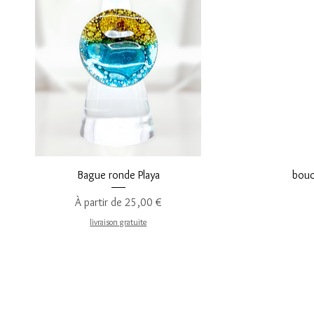
Aperçu rapide
Bague ronde Playa
bouc
Prix promotionnel
À partir de
25,00 €
livraison gratuite