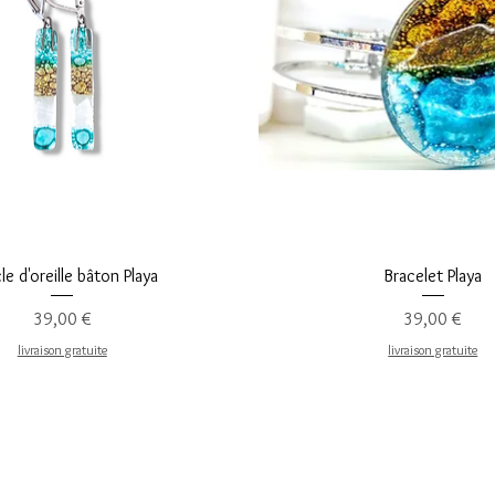
Aperçu rapide
Aperçu rapide
le d'oreille bâton Playa
Bracelet Playa
Prix
Prix
39,00 €
39,00 €
livraison gratuite
livraison gratuite