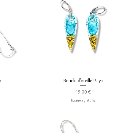
Aperçu rapide
m
Boucle d'oreille Playa
Prix
49,00 €
livraison gratuite