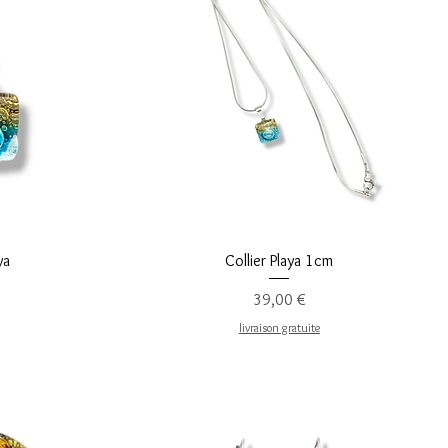
Aperçu rapide
ya
Collier Playa 1cm
Prix
39,00 €
livraison gratuite