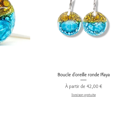
Aperçu rapide
Boucle d'oreille ronde Playa
Prix promotionnel
À partir de
42,00 €
livraison gratuite