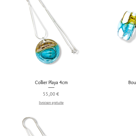
Aperçu rapide
Collier Playa 4cm
Bouc
Prix
55,00 €
livraison gratuite