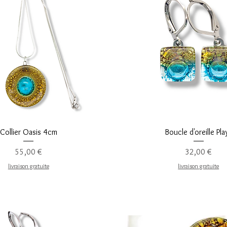
Aperçu rapide
Aperçu rapide
Collier Oasis 4cm
Boucle d'oreille Pla
Prix
Prix
55,00 €
32,00 €
livraison gratuite
livraison gratuite