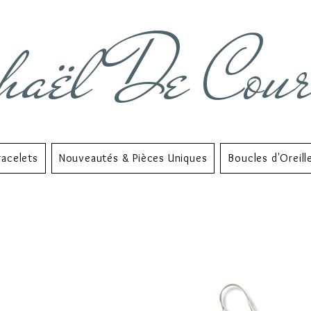
haël De Cou
racelets
Nouveautés & Pièces Uniques
Boucles d'Oreill