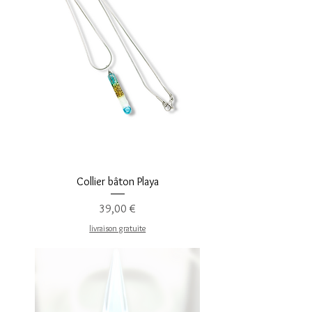
Aperçu rapide
Collier bâton Playa
Prix
39,00 €
livraison gratuite