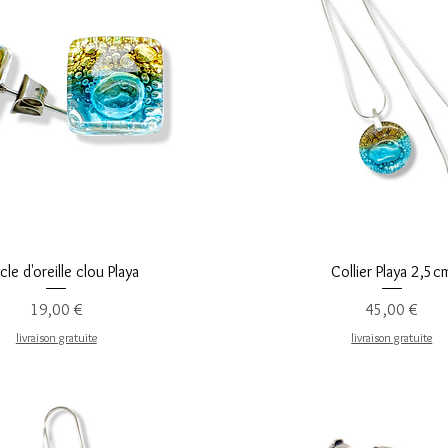
Aperçu rapide
Aperçu rapide
le d'oreille clou Playa
Collier Playa 2,5c
Prix
Prix
19,00 €
45,00 €
livraison gratuite
livraison gratuite