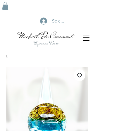
Se connecter
Michaël De Courmont
Bijoux en Verre