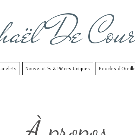
haël De Cou
racelets
Nouveautés & Pièces Uniques
Boucles d'Oreill
À propos