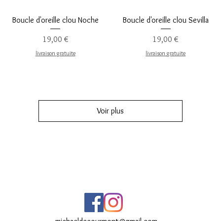
Aperçu rapide
Aperçu rapide
Boucle d'oreille clou Noche
Boucle d'oreille clou Sevilla
Prix
Prix
19,00 €
19,00 €
livraison gratuite
livraison gratuite
Voir plus