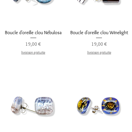
Aperçu rapide
Aperçu rapide
Boucle d'oreille clou Nébulosa
Boucle d'oreille clou Winelight
Prix
Prix
19,00 €
19,00 €
livraison gratuite
livraison gratuite