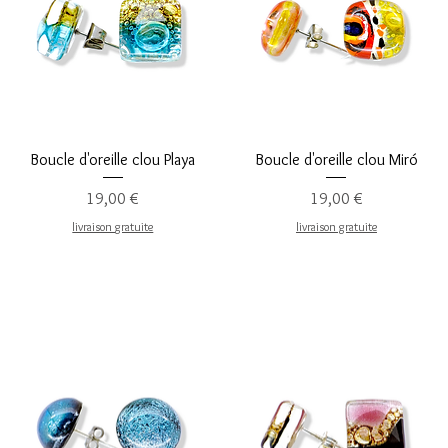
Aperçu rapide
Aperçu rapide
Boucle d'oreille clou Playa
Boucle d'oreille clou Miró
Prix
Prix
19,00 €
19,00 €
livraison gratuite
livraison gratuite