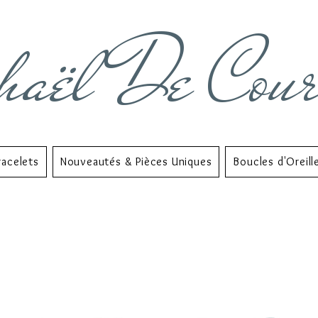
haël De Cou
racelets
Nouveautés & Pièces Uniques
Boucles d'Oreill