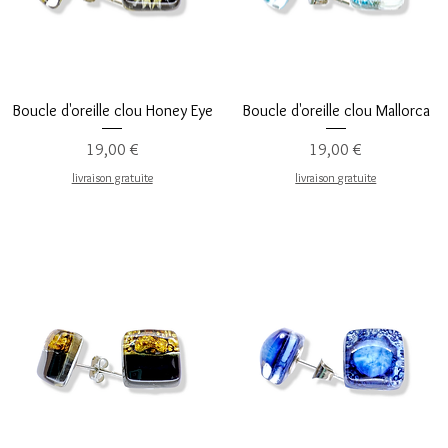
Aperçu rapide
Aperçu rapide
Boucle d'oreille clou Honey Eye
Boucle d'oreille clou Mallorca
Prix
Prix
19,00 €
19,00 €
livraison gratuite
livraison gratuite