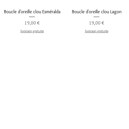
Aperçu rapide
Aperçu rapide
Boucle d'oreille clou Esméralda
Boucle d'oreille clou Lagon
Prix
Prix
19,00 €
19,00 €
livraison gratuite
livraison gratuite