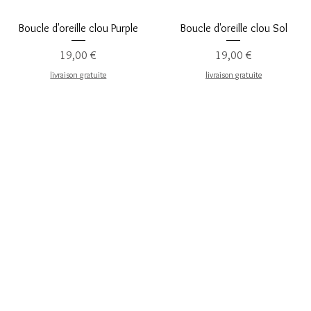
Aperçu rapide
Aperçu rapide
Boucle d'oreille clou Purple
Boucle d'oreille clou Sol
Prix
Prix
19,00 €
19,00 €
livraison gratuite
livraison gratuite