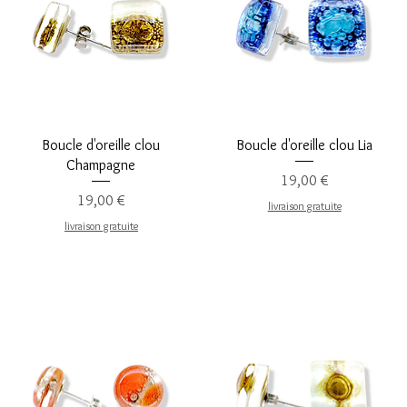
Aperçu rapide
Aperçu rapide
Boucle d'oreille clou
Boucle d'oreille clou Lia
Champagne
Prix
19,00 €
Prix
19,00 €
livraison gratuite
livraison gratuite