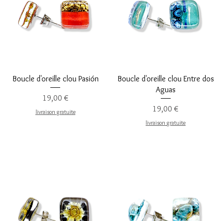
Aperçu rapide
Aperçu rapide
Boucle d'oreille clou Pasión
Boucle d'oreille clou Entre dos
Aguas
Prix
19,00 €
Prix
19,00 €
livraison gratuite
livraison gratuite