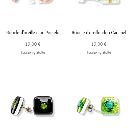
Aperçu rapide
Aperçu rapide
Boucle d'oreille clou Pomelo
Boucle d'oreille clou Caramel
Prix
Prix
19,00 €
19,00 €
livraison gratuite
livraison gratuite