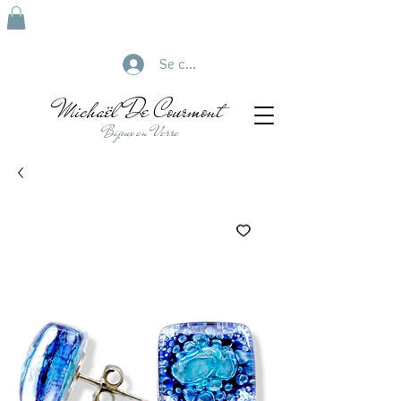
Se connecter
Michaël De Courmont
Bijoux en Verre