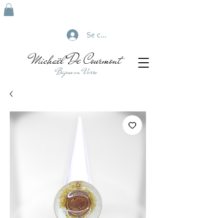
Se connecter
Michaël De Courmont
Bijoux en Verre